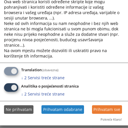
Ova web stranica koristi određene skripte koje mogu
i Hercegovine“, broj: 12/25) propisana je obveza imenovanja
calendar
calendar
pohranjivati i koristiti određene informacije iz vašeg
službenika za zaštitu osobnih podataka, njegov status i
and
and
browsera i vašeg uređaja (npr. IP adresa uređaja, varijable o
zadaci.
select
select
sesiji unutar browsera, ...).
14.05.2026.
Neke od ovih informacija su nam neophodne i bez njih web
a
a
stranica ne bi mogla fukcionisati u svom punom obimu, dok
date.
date.
neke nisu prijeko neophodne a služe za dodatne stvari (npr.
Press
Press
procjenu nivoa posjećenosti, budućeg usavršavanja
the
the
stranice...).
question
question
Na ovom mjestu možete dozvoliti ili uskratiti pravo na
mark
mark
korištenje tih informacija.
key
key
to
to
Translation
(obavezna)
get
get
↓
2
Servisi treće strane
the
the
Analitika o posjećenosti stranica
keyboard
keyboard
shortcuts
shortcuts
↓
2
Servisi treće strane
for
for
changing
changing
Ne prihvatam
Prihvatam odabrane
Prihvatam sve
dates.
dates.
Pokreće Klaro!