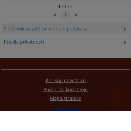
1 - 1 / 1
1
Službenik za zaštitu osobnih podataka
Pravila privatnosti
Korisne poveznice
Pomoć za korištenje
Mapa stranice
Redizajn web stranice je finansirala Evropska unija. Za njen sadržaj isključivo je odgovorno