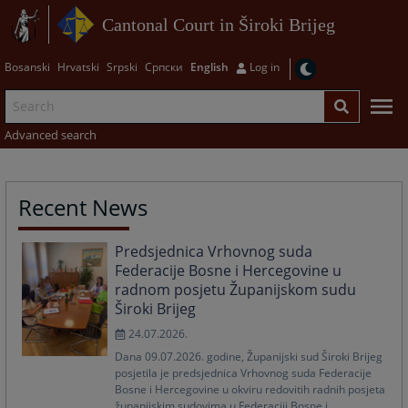
Cantonal Court in Široki Brijeg
Bosanski
Hrvatski
Srpski
Српски
English
Log in
Advanced search
Recent News
Predsjednica Vrhovnog suda
Federacije Bosne i Hercegovine u
radnom posjetu Županijskom sudu
Široki Brijeg
24.07.2026.
Dana 09.07.2026. godine, Županijski sud Široki Brijeg
posjetila je predsjednica Vrhovnog suda Federacije
Bosne i Hercegovine u okviru redovitih radnih posjeta
županijskim sudovima u Federaciji Bosne i