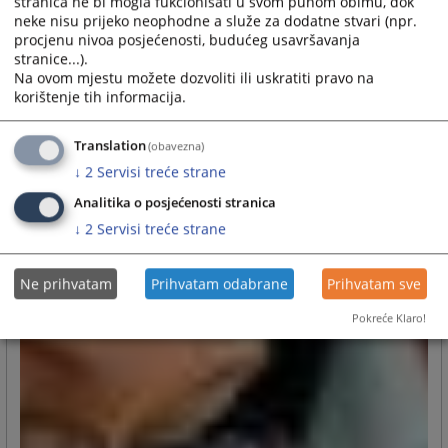
stranica ne bi mogla fukcionisati u svom punom obimu, dok
neke nisu prijeko neophodne a služe za dodatne stvari (npr.
procjenu nivoa posjećenosti, budućeg usavršavanja
stranice...).
Na ovom mjestu možete dozvoliti ili uskratiti pravo na
korištenje tih informacija.
Translation
(obavezna)
↓
2
Servisi treće strane
Analitika o posjećenosti stranica
↓
2
Servisi treće strane
Ne prihvatam
Prihvatam odabrane
Prihvatam sve
Pokreće Klaro!