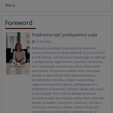
More
Foreword
Pozdravna riječ predsjednice suda
19.09.2022.
Poštovani posjetitelji, Dobrodošli na našu web
stranicu! Aristotel je davno rekao da ići sucu znači ići
pravdi. Doista, sud nije samo mjesto gdje se odlučuje
o nečijoj krivnji, odgovornosti, pravima i obvezama,
već i mjesto gdje se ostvaruju univerzalna načela
pravednosti. Povezanost sudske vlasti i koncepta
pravde je najuzvišeniji ideal vladavine prava u
demokratskom društvu u kojem sudovi imaju
odgovornost tumačiti zakone, primjenjivati ih u
konkretnim slučajevima i donositi odluke koje utječu
na živote ljudi, čime izravno oblikuju društveni
poredak a sudac kao nositelj sudske vlasti, mora biti
pošten, pravedan, nepristran, neovisan i stručan u
tumačenju zakona jer odluke sudova moraju biti
utemeljene na činjenicama i zakonima a ne na