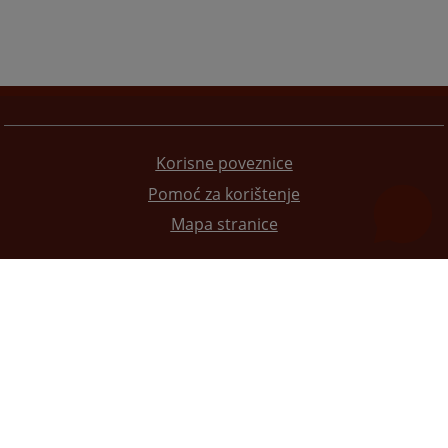
Korisne poveznice
Pomoć za korištenje
Mapa stranice
Redizajn web stranice je finansirala Evropska unija. Za njen sadržaj isključivo je odgovorno
Visoko sudsko i tužilačko vijeće BiH i ona ne odražava nužno stavove Evropske unije.