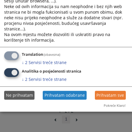
sesiji unutar browsera, ...).
08.04.2022.
select
select
Neke od ovih informacija su nam neophodne i bez njih web
a
a
stranica ne bi mogla fukcionisati u svom punom obimu, dok
neke nisu prijeko neophodne a služe za dodatne stvari (npr.
date.
date.
procjenu nivoa posjećenosti, budućeg usavršavanja
Press
Press
stranice...).
the
the
Na ovom mjestu možete dozvoliti ili uskratiti pravo na
question
question
korištenje tih informacija.
mark
mark
key
key
Translation
(obavezna)
to
to
↓
2
Servisi treće strane
get
get
the
the
Analitika o posjećenosti stranica
keyboard
keyboard
↓
2
Servisi treće strane
shortcuts
shortcuts
for
for
Ne prihvatam
Prihvatam odabrane
Prihvatam sve
changing
changing
dates.
dates.
Pokreće Klaro!
1 - 2 / 2
1