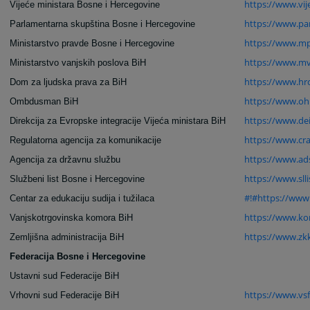
https://www.vij
Vijeće ministara Bosne i Hercegovine
https://www.pa
Parlamentarna skupština Bosne i Hercegovine
https://www.mp
Ministarstvo pravde Bosne i Hercegovine
https://www.mv
Ministarstvo vanjskih poslova BiH
https://www.hrc
Dom za ljudska prava za BiH
https://www.oh
Ombdusman BiH
https://www.dei
Direkcija za Evropske integracije Vijeća ministara BiH
https://www.cra
Regulatorna agencija za komunikacije
https://www.ad
Agencija za državnu službu
https://www.slli
Službeni list Bosne i Hercegovine
#!#https://www.
Centar za edukaciju sudija i tužilaca
https://www.ko
Vanjskotrgovinska komora BiH
https://www.zk
Zemljišna administracija BiH
Federacija Bosne i Hercegovine
Ustavni sud Federacije BiH
https://www.vsf
Vrhovni sud Federacije BiH