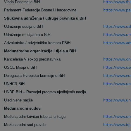
https://www.fbi
Vlada Federacije BiH
https://www.pa
Parlament Federacije Bosne i Hercegovine
Strukovna udruženja / udruge pravnika u BiH
https://www.us
Udruženje sudija u BiH
https://www.um
Udruženje medijatora u BiH
https://www.ad
Advokatska / odvjetnička komora FBiH
Međunarodne organizacije i tijela u BiH
https://www.ohr
Kancelarija Visokog predstavnika
https://www.osc
OSCE Misija u BiH
https://www.eu
Delegacija Evropske komisije u BiH
https://www.un
UNHCR BiH
UNDP BiH – Razvojni program ujedinjenih nacija
https://www.un
Ujedinjene nacije
Međunarodni sudovi
https://www.un.
Međunarodni krivični tribunal u Hagu
https://www.icj-c
Međunarodni sud pravde