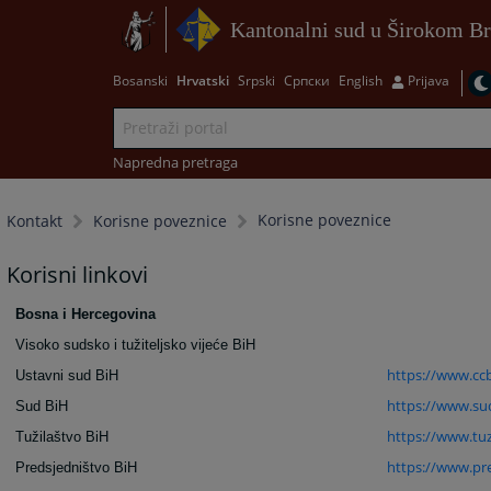
Kantonalni sud u Širokom Br
Bosanski
Hrvatski
Srpski
Српски
English
Prijava
Napredna pretraga
Korisne poveznice
Kontakt
Korisne poveznice
Korisni linkovi
Bosna i Hercegovina
Visoko sudsko i tužiteljsko vijeće BiH
https://www.cc
Ustavni sud BiH
https://www.su
Sud BiH
https://www.tuz
Tužilaštvo BiH
https://www.pre
Predsjedništvo BiH