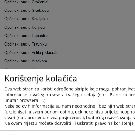
Općinski sud u Gračanici
Općinski sud u Gradačcu
Općinski sud u Kiseljaku
Općinski sud u Konjicu
Općinski sud u Ljubuškom
Općinski sud u Travniku
Općinski sud u Velikoj Kladuši
Općinski sud u Visokom
Općinski sud u Zavidovićima
Korištenje kolačića
Općinski sud u Zenici
Općinski sud u Žepču
Ova web stranica koristi određene skripte koje mogu pohranjivati
informacije iz vašeg browsera i vašeg uređaja (npr. IP adresa uređ
Općinski sud u Živinicama
unutar browsera, ...).
Osnovni sud u Derventi
Neke od ovih informacija su nam neophodne i bez njih web stra
fukcionisati u svom punom obimu, dok neke nisu prijeko neopho
Osnovni sud u Kotor Varošu
stvari (npr. procjenu nivoa posjećenosti, budućeg usavršavanja st
Osnovni sud u Modriči
Na ovom mjestu možete dozvoliti ili uskratiti pravo na korištenje 
Osnovni sud u Mrkonjić Gradu