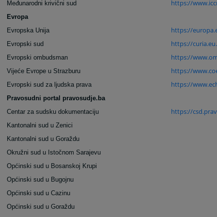
https://www.ic
Međunarodni krivični sud
Evropa
https://europa.
Evropska Unija
https://curia.eu.
Evropski sud
https://www.o
Evropski ombudsman
https://www.coe
Vijeće Evrope u Strazburu
https://www.ech
Evropski sud za ljudska prava
Pravosudni portal pravosudje.ba
https://csd.pra
Centar za sudsku dokumentaciju
Kantonalni sud u Zenici
Kantonalni sud u Goraždu
Okružni sud u Istočnom Sarajevu
Općinski sud u Bosanskoj Krupi
Općinski sud u Bugojnu
Općinski sud u Cazinu
Općinski sud u Goraždu