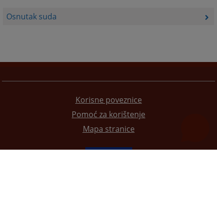
Osnutak suda
Korisne poveznice
Pomoć za korištenje
Mapa stranice
Redizajn web stranice je finansirala Evropska unija. Za njen sadržaj isključivo je odgovorno
Visoko sudsko i tužilačko vijeće BiH i ona ne odražava nužno stavove Evropske unije.