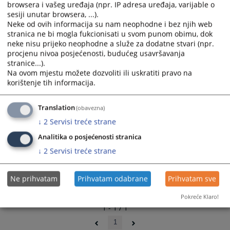
browsera i vašeg uređaja (npr. IP adresa uređaja, varijable o
and
and
sesiji unutar browsera, ...).
select
select
Neke od ovih informacija su nam neophodne i bez njih web
a
a
stranica ne bi mogla fukcionisati u svom punom obimu, dok
date.
date.
neke nisu prijeko neophodne a služe za dodatne stvari (npr.
Press
Press
procjenu nivoa posjećenosti, budućeg usavršavanja
stranice...).
the
the
Na ovom mjestu možete dozvoliti ili uskratiti pravo na
question
question
korištenje tih informacija.
mark
mark
key
key
Translation
(obavezna)
to
to
get
get
↓
2
Servisi treće strane
the
the
Analitika o posjećenosti stranica
keyboard
keyboard
↓
2
Servisi treće strane
shortcuts
shortcuts
for
for
changing
changing
Ne prihvatam
Prihvatam odabrane
Prihvatam sve
dates.
dates.
Pokreće Klaro!
1 - 1 / 1
1