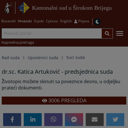
Kantonalni sud u Širokom Brijegu
Bosanski
Hrvatski
Srpski
Српски
English
Prijava
Napredna pretraga
Suci suda
Rad suda
Uposlenici suda
dr.sc. Katica Artuković - predsjednica suda
Životopis možete skinuti sa poveznice desno, u odjeljku
prateći dokumenti.
3006
PREGLEDA