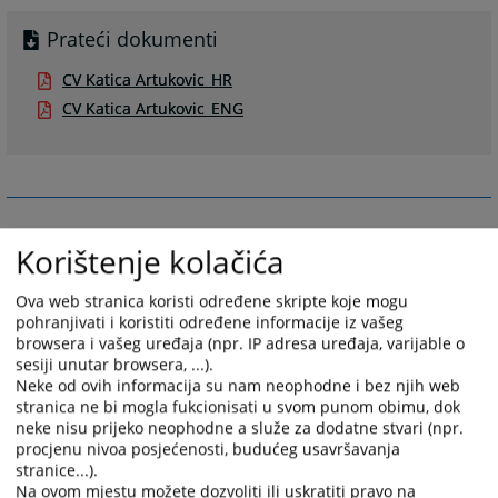
Prateći dokumenti
CV Katica Artukovic_HR
CV Katica Artukovic_ENG
Suci
Korištenje kolačića
Županijski sud Široki Brijeg zajedno sa predsjednicom Suda ima 5
Ova web stranica koristi određene skripte koje mogu
redovnih sudaca, i to:
pohranjivati i koristiti određene informacije iz vašeg
1. dr. sc. Katica Artuković - predsjednica
browsera i vašeg uređaja (npr. IP adresa uređaja, varijable o
sesiji unutar browsera, ...).
2. Milica Bošković - zamjenica predsjednice suda
Neke od ovih informacija su nam neophodne i bez njih web
3. Gordana Pažin
stranica ne bi mogla fukcionisati u svom punom obimu, dok
neke nisu prijeko neophodne a služe za dodatne stvari (npr.
4. Franjo Ravlija
procjenu nivoa posjećenosti, budućeg usavršavanja
5. Josipa Koroušić
stranice...).
Na ovom mjestu možete dozvoliti ili uskratiti pravo na