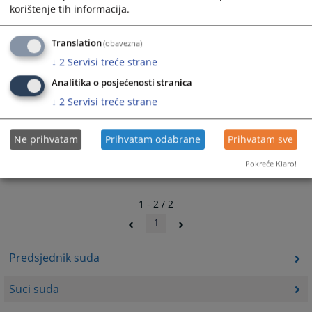
3567
PREGLEDA
korištenje tih informacija.
Translation
(obavezna)
↓
2
Servisi treće strane
Analitika o posjećenosti stranica
↓
2
Servisi treće strane
Ne prihvatam
Prihvatam odabrane
Prihvatam sve
Pokreće Klaro!
1 - 2 / 2
1
Predsjednik suda
Suci suda