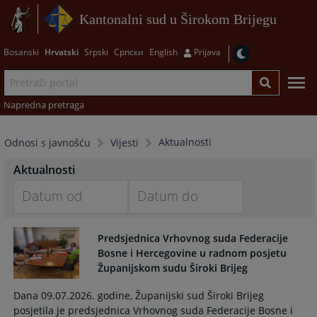
Kantonalni sud u Širokom Brijegu
Bosanski
Hrvatski
Srpski
Српски
English
Prijava
Napredna pretraga
Aktualnosti
Odnosi s javnošću
Vijesti
Aktualnosti
Navigate
Navigate
forward
forward
Predsjednica Vrhovnog suda Federacije
to
to
Bosne i Hercegovine u radnom posjetu
interact
interact
Županijskom sudu Široki Brijeg
with
with
Dana 09.07.2026. godine, Županijski sud Široki Brijeg
the
the
posjetila je predsjednica Vrhovnog suda Federacije Bosne i
calendar
calendar