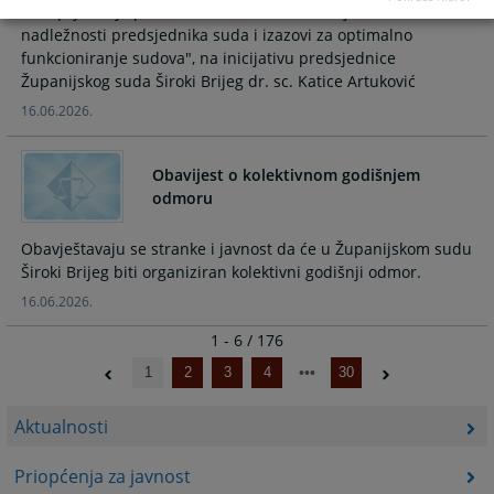
"Unaprjeđenje prava službenika i radnih uvjeta u sudu –
nadležnosti predsjednika suda i izazovi za optimalno
funkcioniranje sudova", na inicijativu predsjednice
Županijskog suda Široki Brijeg dr. sc. Katice Artuković
16.06.2026.
Obavijest o kolektivnom godišnjem
odmoru
Obavještavaju se stranke i javnost da će u Županijskom sudu
Široki Brijeg biti organiziran kolektivni godišnji odmor.
16.06.2026.
1 - 6 / 176
1
2
3
4
30
Aktualnosti
Priopćenja za javnost