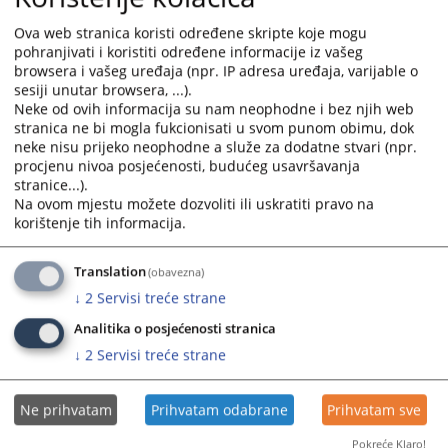
U Mostaru je 26. i 27. lipnja 2026. godine održano XXIII.
međunarodno savjetovanje Aktualnosti građanskog i
Ova web stranica koristi određene skripte koje mogu
trgovačkog zakonodavstva i pravne prakse u organizaciji
pohranjivati i koristiti određene informacije iz vašeg
browsera i vašeg uređaja (npr. IP adresa uređaja, varijable o
Pravnog fakulteta Sveučilišta u Mostaru.
sesiji unutar browsera, ...).
06.07.2026.
Neke od ovih informacija su nam neophodne i bez njih web
stranica ne bi mogla fukcionisati u svom punom obimu, dok
neke nisu prijeko neophodne a služe za dodatne stvari (npr.
Ažurirana lista izabranih povjerljivih
procjenu nivoa posjećenosti, budućeg usavršavanja
savjetnika
stranice...).
Na ovom mjestu možete dozvoliti ili uskratiti pravo na
Na sjednici održanoj 2. i 3. lipnja 2026. godine, Visoko
korištenje tih informacija.
sudbeno i tužiteljsko vijeće Bosne i Hercegovine ažuriralo je
Listu izabranih povjerljivih savjetnika koji pružaju podršku
Translation
(obavezna)
nositeljima pravosudnih funkcija u pitanjima etike i
↓
2
Servisi treće strane
integriteta.
Analitika o posjećenosti stranica
17.06.2026.
↓
2
Servisi treće strane
PLAĆE UPOSLENIKA U PRAVOSUĐU
Ne prihvatam
Prihvatam odabrane
Prihvatam sve
UREDITI POSEBNIM ZAKONOM
Pokreće Klaro!