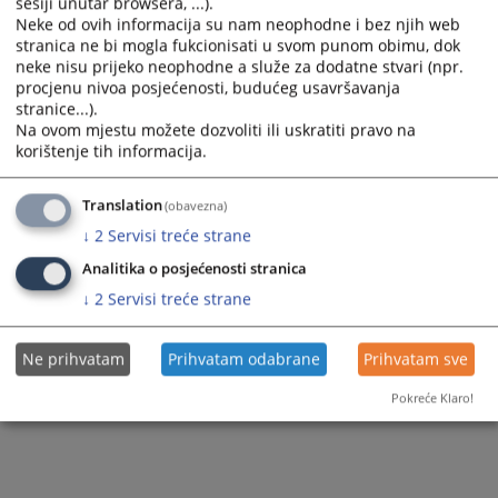
sesiji unutar browsera, ...).
Neke od ovih informacija su nam neophodne i bez njih web
stranica ne bi mogla fukcionisati u svom punom obimu, dok
neke nisu prijeko neophodne a služe za dodatne stvari (npr.
procjenu nivoa posjećenosti, budućeg usavršavanja
stranice...).
Na ovom mjestu možete dozvoliti ili uskratiti pravo na
korištenje tih informacija.
Translation
(obavezna)
↓
2
Servisi treće strane
Analitika o posjećenosti stranica
↓
2
Servisi treće strane
Ne prihvatam
Prihvatam odabrane
Prihvatam sve
Pokreće Klaro!