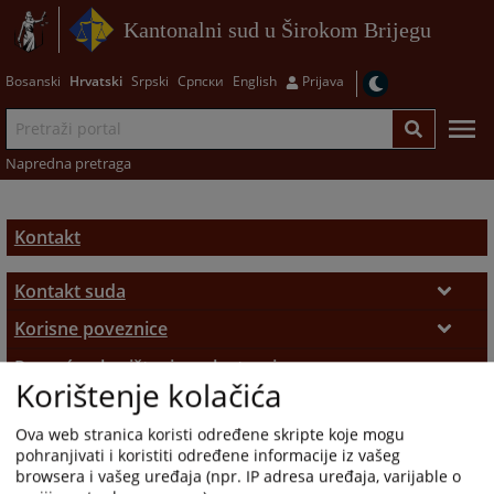
Kantonalni sud u Širokom Brijegu
Bosanski
Hrvatski
Srpski
Српски
English
Prijava
Napredna pretraga
Kontakt
Kontakt suda
Kontakt suda
Korisne poveznice
Korisne poveznice
Pomoć za korištenje web stranice
Adresar pravosudnih institucija
Korištenje kolačića
Pomoć za korištenje web stranice
Ova web stranica koristi određene skripte koje mogu
Mapa stranice
pohranjivati i koristiti određene informacije iz vašeg
browsera i vašeg uređaja (npr. IP adresa uređaja, varijable o