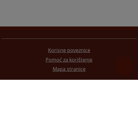
Korisne poveznice
Pomoć za korištenje
Mapa stranice
Redizajn web stranice je finansirala Evropska unija. Za njen sadržaj isključivo je odgovorno
Visoko sudsko i tužilačko vijeće BiH i ona ne odražava nužno stavove Evropske unije.