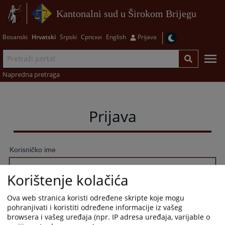
Kantonalni sud u Širokom Brijegu
Bosanski
Hrvatski
Srpski
Српски
English
Prijava
Napredna pretraga
Prijava
Korisničko ime
Korištenje kolačića
Lozinka
Ova web stranica koristi određene skripte koje mogu
pohranjivati i koristiti određene informacije iz vašeg
browsera i vašeg uređaja (npr. IP adresa uređaja, varijable o