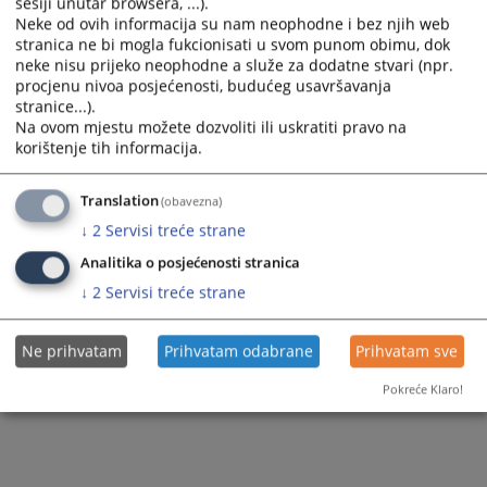
sesiji unutar browsera, ...).
Zapamti me
Neke od ovih informacija su nam neophodne i bez njih web
stranica ne bi mogla fukcionisati u svom punom obimu, dok
neke nisu prijeko neophodne a služe za dodatne stvari (npr.
Prijava
procjenu nivoa posjećenosti, budućeg usavršavanja
stranice...).
Na ovom mjestu možete dozvoliti ili uskratiti pravo na
Zaboravili ste lozinku?
korištenje tih informacija.
Želite postati član?
Translation
(obavezna)
↓
2
Servisi treće strane
Analitika o posjećenosti stranica
↓
2
Servisi treće strane
Ne prihvatam
Prihvatam odabrane
Prihvatam sve
Pokreće Klaro!