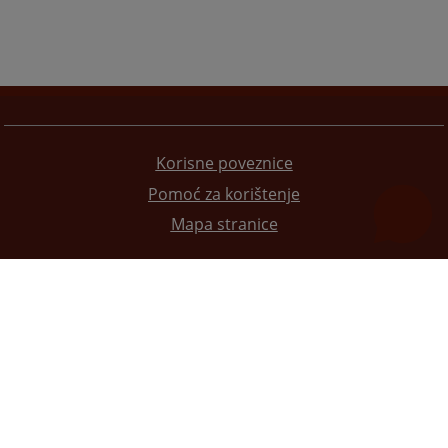
Korisne poveznice
Pomoć za korištenje
Mapa stranice
Redizajn web stranice je finansirala Evropska unija. Za njen sadržaj isključivo je odgovorno
Visoko sudsko i tužilačko vijeće BiH i ona ne odražava nužno stavove Evropske unije.