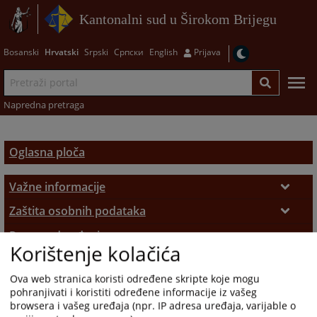
Kantonalni sud u Širokom Brijegu
Bosanski
Hrvatski
Srpski
Српски
English
Prijava
Napredna pretraga
Oglasna ploča
Važne informacije
Podnošenje pritužbi
Zaštita osobnih podataka
Službenik za zaštitu osobnih podataka
Raspored suđenja
Sudske takse
Korištenje kolačića
Raspored suđenja
Upražnjene pozicije
Pravila privatnosti
Pozivi
Ova web stranica koristi određene skripte koje mogu
Opće informacije
Tjedni raspored suđenja
Sudski vještaci i tumači
pohranjivati i koristiti određene informacije iz vašeg
browsera i vašeg uređaja (npr. IP adresa uređaja, varijable o
Objavljene pozicije