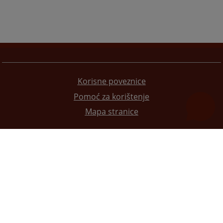
Korisne poveznice
Pomoć za korištenje
Mapa stranice
Redizajn web stranice je finansirala Evropska unija. Za njen sadržaj isključivo je odgovorno
Visoko sudsko i tužilačko vijeće BiH i ona ne odražava nužno stavove Evropske unije.