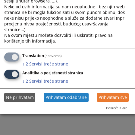
Pravna pomoć
sesiji unutar browsera, ...).
Neke od ovih informacija su nam neophodne i bez njih web
stranica ne bi mogla fukcionisati u svom punom obimu, dok
neke nisu prijeko neophodne a služe za dodatne stvari (npr.
procjenu nivoa posjećenosti, budućeg usavršavanja
stranice...).
Na ovom mjestu možete dozvoliti ili uskratiti pravo na
korištenje tih informacija.
Translation
(obavezna)
↓
2
Servisi treće strane
Analitika o posjećenosti stranica
↓
2
Servisi treće strane
Ne prihvatam
Prihvatam odabrane
Prihvatam sve
Pokreće Klaro!