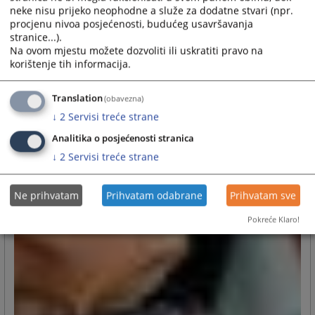
neke nisu prijeko neophodne a služe za dodatne stvari (npr.
procjenu nivoa posjećenosti, budućeg usavršavanja
stranice...).
Na ovom mjestu možete dozvoliti ili uskratiti pravo na
korištenje tih informacija.
Translation
(obavezna)
↓
2
Servisi treće strane
Analitika o posjećenosti stranica
↓
2
Servisi treće strane
Ne prihvatam
Prihvatam odabrane
Prihvatam sve
Pokreće Klaro!