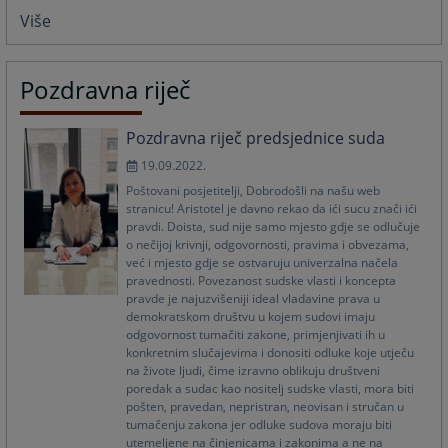
Više
Pozdravna riječ
Pozdravna riječ predsjednice suda
19.09.2022.
Poštovani posjetitelji, Dobrodošli na našu web
stranicu! Aristotel je davno rekao da ići sucu znači ići
pravdi. Doista, sud nije samo mjesto gdje se odlučuje
o nečijoj krivnji, odgovornosti, pravima i obvezama,
već i mjesto gdje se ostvaruju univerzalna načela
pravednosti. Povezanost sudske vlasti i koncepta
pravde je najuzvišeniji ideal vladavine prava u
demokratskom društvu u kojem sudovi imaju
odgovornost tumačiti zakone, primjenjivati ih u
konkretnim slučajevima i donositi odluke koje utječu
na živote ljudi, čime izravno oblikuju društveni
poredak a sudac kao nositelj sudske vlasti, mora biti
pošten, pravedan, nepristran, neovisan i stručan u
tumačenju zakona jer odluke sudova moraju biti
utemeljene na činjenicama i zakonima a ne na