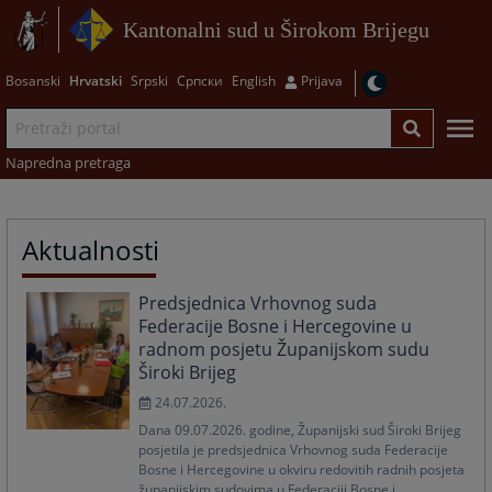
Kantonalni sud u Širokom Brijegu
Bosanski
Hrvatski
Srpski
Српски
English
Prijava
Napredna pretraga
Aktualnosti
Predsjednica Vrhovnog suda
Federacije Bosne i Hercegovine u
radnom posjetu Županijskom sudu
Široki Brijeg
24.07.2026.
Dana 09.07.2026. godine, Županijski sud Široki Brijeg
posjetila je predsjednica Vrhovnog suda Federacije
Bosne i Hercegovine u okviru redovitih radnih posjeta
županijskim sudovima u Federaciji Bosne i