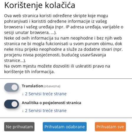
Korištenje kolačića
Ova web stranica koristi određene skripte koje mogu
Prateći dokumenti
pohranjivati i koristiti određene informacije iz vašeg
browsera i vašeg uređaja (npr. IP adresa uređaja, varijable o
Zahtjev za pristup informacijama -Obrazac ZPI-1
sesiji unutar browsera, ...).
Neke od ovih informacija su nam neophodne i bez njih web
stranica ne bi mogla fukcionisati u svom punom obimu, dok
neke nisu prijeko neophodne a služe za dodatne stvari (npr.
procjenu nivoa posjećenosti, budućeg usavršavanja
stranice...).
Na ovom mjestu možete dozvoliti ili uskratiti pravo na
korištenje tih informacija.
Translation
(obavezna)
↓
2
Servisi treće strane
Analitika o posjećenosti stranica
↓
2
Servisi treće strane
Ne prihvatam
Prihvatam odabrane
Prihvatam sve