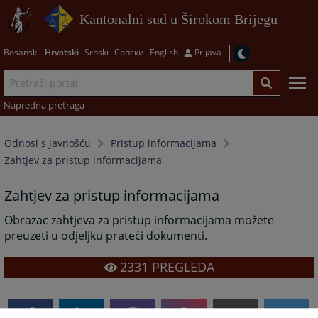
Kantonalni sud u Širokom Brijegu
Bosanski
Hrvatski
Srpski
Српски
English
Prijava
Napredna pretraga
Odnosi s javnošću
Pristup informacijama
Zahtjev za pristup informacijama
Zahtjev za pristup informacijama
Obrazac zahtjeva za pristup informacijama možete
preuzeti u odjeljku prateći dokumenti.
2331
PREGLEDA