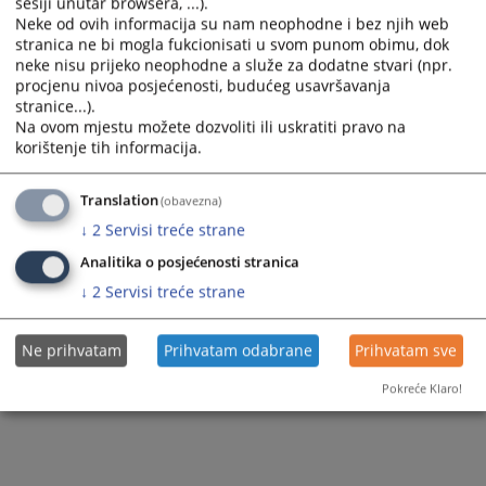
sesiji unutar browsera, ...).
select
select
Neke od ovih informacija su nam neophodne i bez njih web
a
a
stranica ne bi mogla fukcionisati u svom punom obimu, dok
neke nisu prijeko neophodne a služe za dodatne stvari (npr.
date.
date.
procjenu nivoa posjećenosti, budućeg usavršavanja
Press
Press
stranice...).
the
the
Na ovom mjestu možete dozvoliti ili uskratiti pravo na
Trenutno nema vijesti
question
question
korištenje tih informacija.
mark
mark
key
key
Translation
(obavezna)
to
to
↓
2
Servisi treće strane
get
get
the
the
Analitika o posjećenosti stranica
keyboard
keyboard
↓
2
Servisi treće strane
shortcuts
shortcuts
for
for
Ne prihvatam
Prihvatam odabrane
Prihvatam sve
changing
changing
dates.
dates.
Pokreće Klaro!