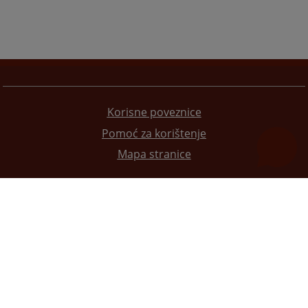
Korisne poveznice
Pomoć za korištenje
Mapa stranice
Redizajn web stranice je finansirala Evropska unija. Za njen sadržaj isključivo je odgovorno
Visoko sudsko i tužilačko vijeće BiH i ona ne odražava nužno stavove Evropske unije.