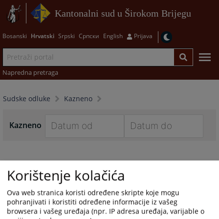
Kantonalni sud u Širokom Brijegu
Bosanski
Hrvatski
Srpski
Српски
English
Prijava
Napredna pretraga
Sudske odluke
Kazneno
Kazneno
Navigate
Navigate
forward
forward
to
to
Korištenje kolačića
interact
interact
with
with
Ova web stranica koristi određene skripte koje mogu
the
the
pohranjivati i koristiti određene informacije iz vašeg
calendar
calendar
browsera i vašeg uređaja (npr. IP adresa uređaja, varijable o
and
and