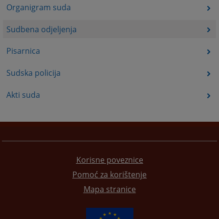
Organigram suda
Sudbena odjeljenja
Pisarnica
Sudska policija
Akti suda
Korisne poveznice
Pomoć za korištenje
Mapa stranice