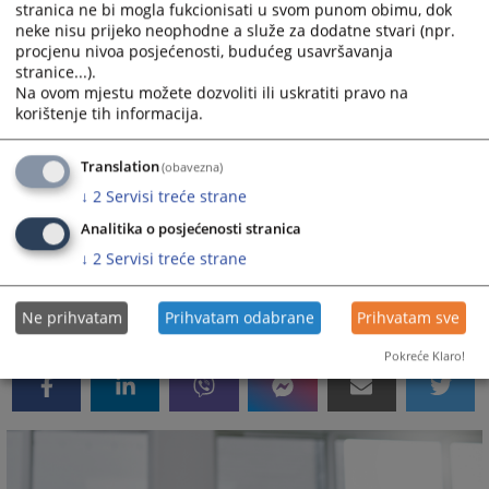
IKT opremi
stranica ne bi mogla fukcionisati u svom punom obimu, dok
neke nisu prijeko neophodne a služe za dodatne stvari (npr.
poslovi upravljanja motornim vozilom
procjenu nivoa posjećenosti, budućeg usavršavanja
briga o tehničkom i higijenskom održavanju
stranice...).
prostorija suda i opreme
Na ovom mjestu možete dozvoliti ili uskratiti pravo na
drugi poslovi koji po prirodi spadaju u djelokrug
korištenje tih informacija.
ovog odjela
Translation
(obavezna)
U Sudu se obavljaju financijski poslovi koji čine
↓
2
Servisi treće strane
samostalnu cjelinu, a zbog malog opsega poslova,
Analitika o posjećenosti stranica
obavlja ih jedan samostalni izvršitelj te su organizacijski
↓
2
Servisi treće strane
vezani izravno za predsjednika suda.
1398
PREGLEDA
Ne prihvatam
Prihvatam odabrane
Prihvatam sve
Pokreće Klaro!