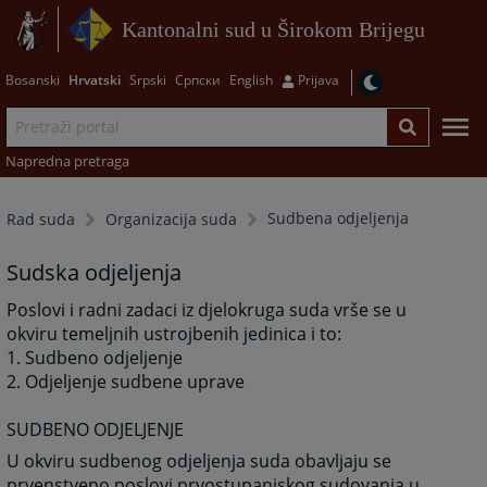
Kantonalni sud u Širokom Brijegu
Bosanski
Hrvatski
Srpski
Српски
English
Prijava
Napredna pretraga
Sudbena odjeljenja
Rad suda
Organizacija suda
Sudska odjeljenja
Poslovi i radni zadaci iz djelokruga suda vrše se u
okviru temeljnih ustrojbenih jedinica i to:
1. Sudbeno odjeljenje
2. Odjeljenje sudbene uprave
SUDBENO ODJELJENJE
U okviru sudbenog odjeljenja suda obavljaju se
prvenstveno poslovi prvostupanjskog sudovanja u