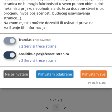
stranica ne bi mogla fukcionisati u svom punom obimu, dok
neke nisu prijeko neophodne a služe za dodatne stvari (npr.
procjenu nivoa posjećenosti, budućeg usavršavanja
stranice...).
Na ovom mjestu možete dozvoliti ili uskratiti pravo na
korištenje tih informacija.
Translation
(obavezna)
↓
2
Servisi treće strane
Analitika o posjećenosti stranica
↓
2
Servisi treće strane
Ne prihvatam
Prihvatam odabrane
Prihvatam sve
Pokreće Klaro!
1 - 1 / 1
1