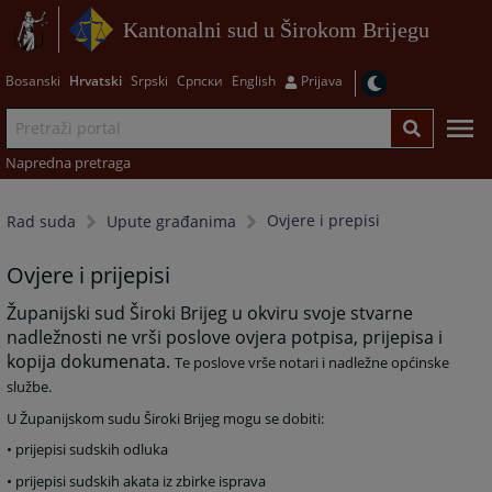
Kantonalni sud u Širokom Brijegu
Bosanski
Hrvatski
Srpski
Српски
English
Prijava
Napredna pretraga
Ovjere i prepisi
Rad suda
Upute građanima
Ovjere i prijepisi
Županijski sud Široki Brijeg u okviru svoje stvarne
nadležnosti ne vrši poslove ovjera potpisa, prijepisa i
kopija dokumenata.
Te poslove vrše notari i nadležne općinske
službe.
U Županijskom sudu Široki Brijeg mogu se dobiti:
• prijepisi sudskih odluka
• prijepisi sudskih akata iz zbirke isprava