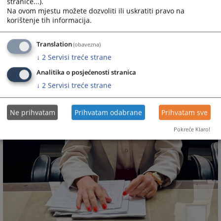
stranice...).
Na ovom mjestu možete dozvoliti ili uskratiti pravo na
korištenje tih informacija.
Translation
(obavezna)
↓
2
Servisi treće strane
Analitika o posjećenosti stranica
↓
2
Servisi treće strane
Ne prihvatam
Prihvatam odabrane
Prihvatam sve
Pokreće Klaro!