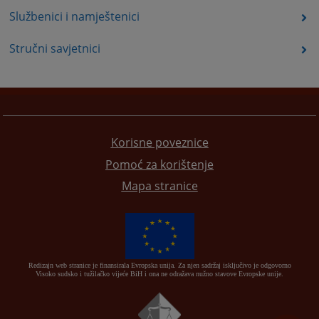
Službenici i namještenici
Stručni savjetnici
Korisne poveznice
Pomoć za korištenje
Mapa stranice
Redizajn web stranice je finansirala Evropska unija. Za njen sadržaj isključivo je odgovorno
Visoko sudsko i tužilačko vijeće BiH i ona ne odražava nužno stavove Evropske unije.