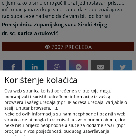
ciljem kako bismo omogućili brz i jednostavan pristup
informacijama za koje smatramo da su od značaja za
rad suda te se nadamo da će vam biti od koristi.
Predsjednica Županijskog suda Široki Brijeg
dr. sc. Katica Artuković
7007
PREGLEDA
Korištenje kolačića
Ova web stranica koristi određene skripte koje mogu
pohranjivati i koristiti određene informacije iz vašeg
browsera i vašeg uređaja (npr. IP adresa uređaja, varijable o
sesiji unutar browsera, ...).
Neke od ovih informacija su nam neophodne i bez njih web
stranica ne bi mogla fukcionisati u svom punom obimu, dok
neke nisu prijeko neophodne a služe za dodatne stvari (npr.
procjenu nivoa posjećenosti, budućeg usavršavanja