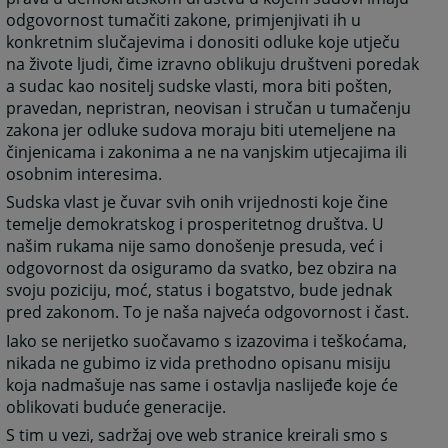
odgovornost tumačiti zakone, primjenjivati ih u
konkretnim slučajevima i donositi odluke koje utječu
na živote ljudi, čime izravno oblikuju društveni poredak
a sudac kao nositelj sudske vlasti, mora biti pošten,
pravedan, nepristran, neovisan i stručan u tumačenju
zakona jer odluke sudova moraju biti utemeljene na
činjenicama i zakonima a ne na vanjskim utjecajima ili
osobnim interesima.
Sudska vlast je čuvar svih onih vrijednosti koje čine
temelje demokratskog i prosperitetnog društva. U
našim rukama nije samo donošenje presuda, već i
odgovornost da osiguramo da svatko, bez obzira na
svoju poziciju, moć, status i bogatstvo, bude jednak
pred zakonom. To je naša najveća odgovornost i čast.
Iako se nerijetko suočavamo s izazovima i teškoćama,
nikada ne gubimo iz vida prethodno opisanu misiju
koja nadmašuje nas same i ostavlja naslijeđe koje će
oblikovati buduće generacije.
S tim u vezi, sadržaj ove web stranice kreirali smo s