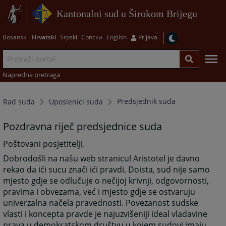
Kantonalni sud u Širokom Brijegu
Bosanski
Hrvatski
Srpski
Српски
English
Prijava
Napredna pretraga
Predsjednik suda
Rad suda
Uposlenici suda
Pozdravna riječ predsjednice suda
Poštovani posjetitelji,
Dobrodošli na našu web stranicu! Aristotel je davno
rekao da ići sucu znači ići pravdi. Doista, sud nije samo
mjesto gdje se odlučuje o nečijoj krivnji, odgovornosti,
pravima i obvezama, već i mjesto gdje se ostvaruju
univerzalna načela pravednosti. Povezanost sudske
vlasti i koncepta pravde je najuzvišeniji ideal vladavine
prava u demokratskom društvu u kojem sudovi imaju