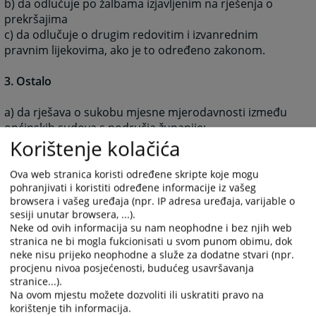
b) da odlučuje po žalbama izjavljenim na rješenja o
prekršajima
c) da odlučuje o drugim redovitim i izvanrednim
pravnim lijekovima, ako je to određeno zakonom.
3. Ostalo
a) da rješava o sukobu mjesne mjerodavnosti između
općinskih sudova s područja županije;
Korištenje kolačića
b) da odlučuje o prijenosu mjesne mjerodavnosti s
jednog općinskog suda na drugi općinski sud na
području Županije;
Ova web stranica koristi određene skripte koje mogu
pohranjivati i koristiti određene informacije iz vašeg
c) da odlučuje o brisanju osude i prestanku mjera
browsera i vašeg uređaja (npr. IP adresa uređaja, varijable o
sigurnosti i pravnih posljedica osude, na temelju
sesiji unutar browsera, ...).
sudske odluke;
Neke od ovih informacija su nam neophodne i bez njih web
d) da postupa po molbama za pomilovanje u skladu sa
stranica ne bi mogla fukcionisati u svom punom obimu, dok
zakonom;
neke nisu prijeko neophodne a služe za dodatne stvari (npr.
e) da rješava o priznavanju odluka stranih sudova,
procjenu nivoa posjećenosti, budućeg usavršavanja
stranice...).
stranih trgovinskih sudova i stranih arbitraža
Na ovom mjestu možete dozvoliti ili uskratiti pravo na
f) da pruža međunarodnu pravnu pomoć u kaznenim
korištenje tih informacija.
predmetima i