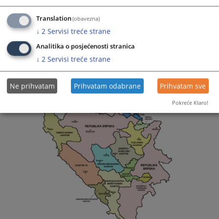
g) da obavlja druge poslove određene zakonom.
Translation
(obavezna)
↓
2
Servisi treće strane
2937
PREGLEDA
Analitika o posjećenosti stranica
↓
2
Servisi treće strane
Ne prihvatam
Prihvatam odabrane
Prihvatam sve
Pokreće Klaro!