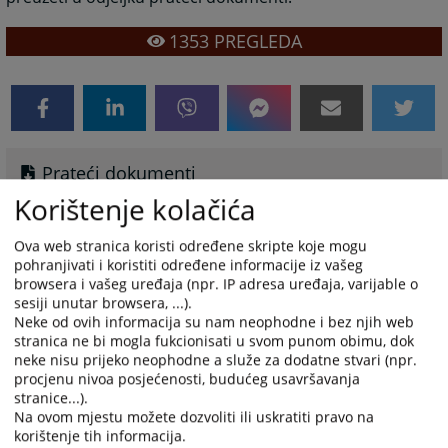
1353
PREGLEDA
Prateći dokumenti
Korištenje kolačića
Извјешће о реализацији Плана рјешавања предмета
за период од 01.01.2023.-30.06.2023. године
Ova web stranica koristi određene skripte koje mogu
pohranjivati i koristiti određene informacije iz vašeg
browsera i vašeg uređaja (npr. IP adresa uređaja, varijable o
sesiji unutar browsera, ...).
Neke od ovih informacija su nam neophodne i bez njih web
stranica ne bi mogla fukcionisati u svom punom obimu, dok
Izvješće o radu suda za 2022. godinu
neke nisu prijeko neophodne a služe za dodatne stvari (npr.
procjenu nivoa posjećenosti, budućeg usavršavanja
Izvješće o radu suda za 2022. godinu možete preuzeti u
stranice...).
odjeljku prateći dokumenti.
Na ovom mjestu možete dozvoliti ili uskratiti pravo na
korištenje tih informacija.