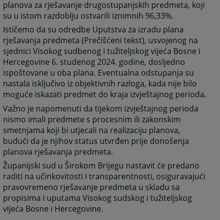
planova za rješavanje drugostupanjskih predmeta, koji
su u istom razdoblju ostvarili iznimnih 96,33%.
Ističemo da su odredbe Uputstva za izradu plana
rješavanja predmeta (Prečišćeni tekst), usvojenog na
sjednici Visokog sudbenog i tužiteljskog vijeća Bosne i
Hercegovine 6. studenog 2024. godine, dosljedno
ispoštovane u oba plana. Eventualna odstupanja su
nastala isključivo iz objektivnih razloga, kada nije bilo
moguće iskazati predmet do kraja izvještajnog perioda.
Važno je napomenuti da tijekom izvještajnog perioda
nismo imali predmete s procesnim ili zakonskim
smetnjama koji bi utjecali na realizaciju planova,
budući da je njihov status utvrđen prije donošenja
planova rješavanja predmeta.
Županijski sud u Širokom Brijegu nastavit će predano
raditi na učinkovitosti i transparentnosti, osiguravajući
pravovremeno rješavanje predmeta u skladu sa
propisima i uputama Visokog sudskog i tužiteljskog
vijeća Bosne i Hercegovine.