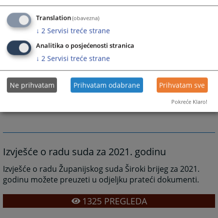
1342
PREGLEDA
Translation
(obavezna)
↓
2
Servisi treće strane
Analitika o posjećenosti stranica
↓
2
Servisi treće strane
Prateći dokumenti
Извјешће о раду Жупанијског суда Широки Бријег за
Ne prihvatam
Prihvatam odabrane
Prihvatam sve
2022. годину
Pokreće Klaro!
Izvješće o radu suda za 2021. godinu
Izvješće o radu Županijskog suda Široki brijeg za 2021.
godinu možete preuzeti u odjeljku prateći dokumenti.
1325
PREGLEDA