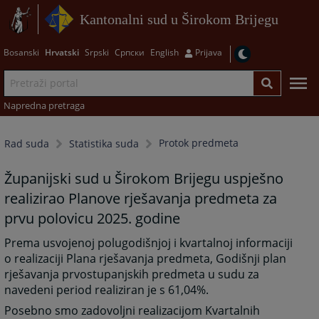
Kantonalni sud u Širokom Brijegu
Bosanski
Hrvatski
Srpski
Српски
English
Prijava
Napredna pretraga
Protok predmeta
Rad suda
Statistika suda
Županijski sud u Širokom Brijegu uspješno
realizirao Planove rješavanja predmeta za
prvu polovicu 2025. godine
Prema usvojenoj polugodišnjoj i kvartalnoj informaciji
o realizaciji Plana rješavanja predmeta, Godišnji plan
rješavanja prvostupanjskih predmeta u sudu za
navedeni period realiziran je s 61,04%.
Posebno smo zadovoljni realizacijom Kvartalnih