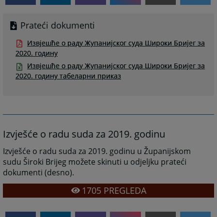
Prateći dokumenti
Извјешће о раду Жупанијског суда Широки Бријег за
2020. годину
Извјешће о раду Жупанијског суда Широки Бријег за
2020. годину табеларни приказ
Izvješće o radu suda za 2019. godinu
Izvješće o radu suda za 2019. godinu u Županijskom
sudu Široki Brijeg možete skinuti u odjeljku prateći
dokumenti (desno).
1705
PREGLEDA