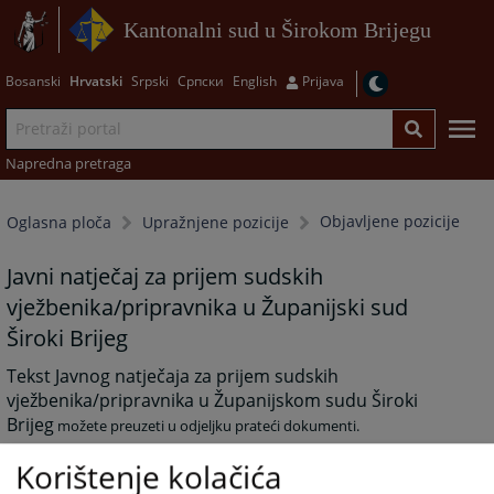
Kantonalni sud u Širokom Brijegu
Bosanski
Hrvatski
Srpski
Српски
English
Prijava
Napredna pretraga
Objavljene pozicije
Oglasna ploča
Upražnjene pozicije
Javni natječaj za prijem sudskih
vježbenika/pripravnika u Županijski sud
Široki Brijeg
Tekst Javnog natječaja za prijem sudskih
vježbenika/pripravnika u Županijskom sudu Široki
Brijeg
možete preuzeti u odjeljku prateći dokumenti.
Korištenje kolačića