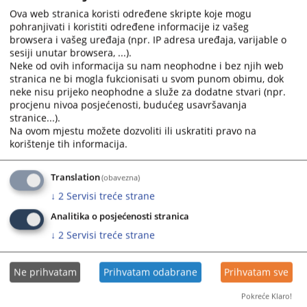
1818
PREGLEDA
Ova web stranica koristi određene skripte koje mogu
pohranjivati i koristiti određene informacije iz vašeg
browsera i vašeg uređaja (npr. IP adresa uređaja, varijable o
sesiji unutar browsera, ...).
Neke od ovih informacija su nam neophodne i bez njih web
stranica ne bi mogla fukcionisati u svom punom obimu, dok
neke nisu prijeko neophodne a služe za dodatne stvari (npr.
Prateći dokumenti
procjenu nivoa posjećenosti, budućeg usavršavanja
stranice...).
Javni natječaj za prijem sudskih vježbenika-pripravnika
Na ovom mjestu možete dozvoliti ili uskratiti pravo na
korištenje tih informacija.
Translation
(obavezna)
↓
2
Servisi treće strane
Analitika o posjećenosti stranica
↓
2
Servisi treće strane
Ne prihvatam
Prihvatam odabrane
Prihvatam sve
Pokreće Klaro!