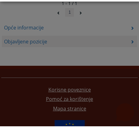
1 - 1 / 1
1
Opće informacije
Objavljene pozicije
Korisne poveznice
Pomoć za korištenje
Mapa stranice