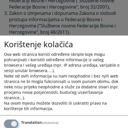
Federaciji Bosne i Hercegovine ("Službene novine
Federacije Bosne i Hercegovine", broj 32/2001),
Zakon o izmjenama i dopunama Zakona o slobodi
pristupa informacijama u Federaciji Bosne i
Hercegovine ("Službene novine Federacije Bosne i
Hercegovine", broj 48/2011).
Korištenje kolačića
1160
PREGLEDA
Ova web stranica koristi određene skripte koje mogu
pohranjivati i koristiti određene informacije iz vašeg
browsera i vašeg uređaja (npr. IP adresa uređaja, varijable o
sesiji unutar browsera, ...).
Neke od ovih informacija su nam neophodne i bez njih web
stranica ne bi mogla fukcionisati u svom punom obimu, dok
Prateći dokumenti
neke nisu prijeko neophodne a služe za dodatne stvari (npr.
procjenu nivoa posjećenosti, budućeg usavršavanja
Zakon o slobodi pristupa informacijama FBiH
stranice...).
prečišćeni tekst
Na ovom mjestu možete dozvoliti ili uskratiti pravo na
Zakon o slobodi pristupa informacijama FBiH - 32_2001
korištenje tih informacija.
Zakon o izmjenama i dopunama ZAKONA o slobodi
pristupa informacijama FBiH - 48_2011
Translation
(obavezna)