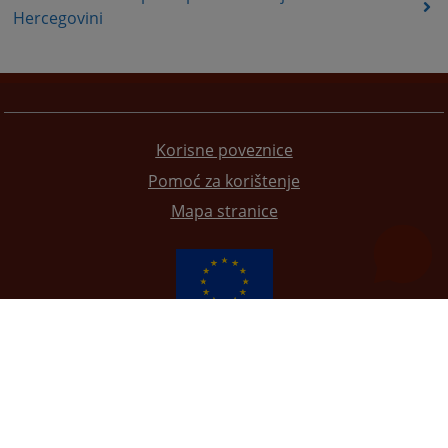
Hercegovini
Korisne poveznice
Pomoć za korištenje
Mapa stranice
Redizajn web stranice je finansirala Evropska unija. Za njen sadržaj isključivo je odgovorno
Visoko sudsko i tužilačko vijeće BiH i ona ne odražava nužno stavove Evropske unije.
© 2021
Visoko sudbeno i tužiteljsko vijeće