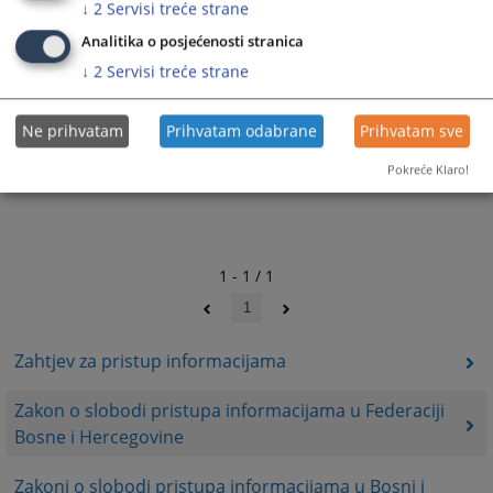
↓
2
Servisi treće strane
Analitika o posjećenosti stranica
↓
2
Servisi treće strane
Ne prihvatam
Prihvatam odabrane
Prihvatam sve
Pokreće Klaro!
1 - 1 / 1
1
Zahtjev za pristup informacijama
Zakon o slobodi pristupa informacijama u Federaciji
Bosne i Hercegovine
Zakoni o slobodi pristupa informacijama u Bosni i