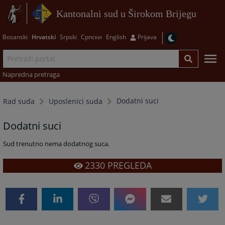
Kantonalni sud u Širokom Brijegu
Bosanski
Hrvatski
Srpski
Српски
English
Prijava
Napredna pretraga
Dodatni suci
Rad suda
Uposlenici suda
Dodatni suci
Sud trenutno nema dodatnog suca.
2330
PREGLEDA