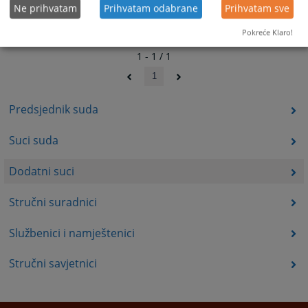
Ne prihvatam
Prihvatam odabrane
Prihvatam sve
Pokreće Klaro!
1 - 1 / 1
1
Predsjednik suda
Suci suda
Dodatni suci
Stručni suradnici
Službenici i namještenici
Stručni savjetnici