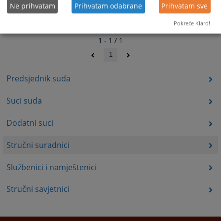
Ne prihvatam
Prihvatam odabrane
Prihvatam sve
Pokreće Klaro!
1 - 1 / 1
1
Predsjednik suda
Suci suda
Dodatni suci
Stručni suradnici
Službenici i namještenici
Stručni savjetnici