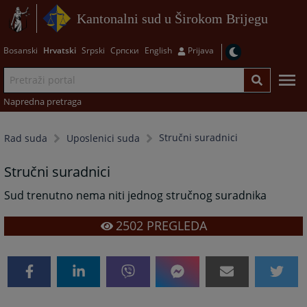
Kantonalni sud u Širokom Brijegu
Bosanski
Hrvatski
Srpski
Српски
English
Prijava
Napredna pretraga
Stručni suradnici
Rad suda
Uposlenici suda
Stručni suradnici
Sud trenutno nema niti jednog stručnog suradnika
2502
PREGLEDA