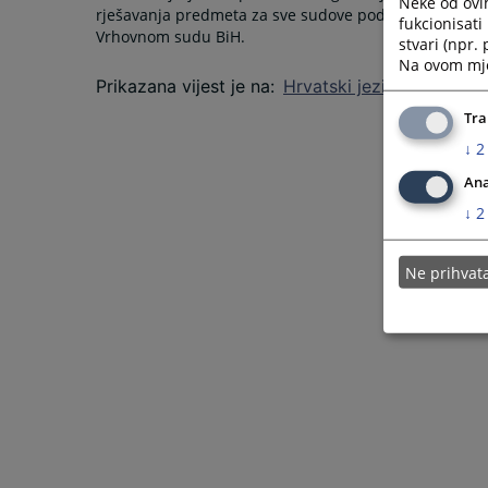
Neke od ovi
rješavanja predmeta za sve sudove pod jurisdikcijom 
fukcionisat
Vrhovnom sudu BiH.
stvari (npr.
Na ovom mjes
Prikazana vijest je na
:
Hrvatski jezik
Tra
↓
2
Ana
↓
2
Ne prihva