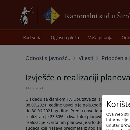
Kantonalni sud u Šir
Rad suda
Oglasna ploča
Vaša pitanja
Odn
Odnosi s javnošću
Vijesti
Priopćenja 
Izvješće o realizaciji plano
14.09.2021.
U skladu sa člankom 17. Uputstva za izradu planova r
Korišt
08.07.2021. godine usvojio je polugodišnju informacij
do 30.06.2021. godine. Prema navedenoj informaciji 
Ova web stra
realiziran je 23,60%, a kvartalni planovi za rješavanj
informacije 
realizacije kvartalnih planova je vrlo dobar, dok je re
unutar brows
sudaca koji rješava predmete iz godišnjeg plana bio 