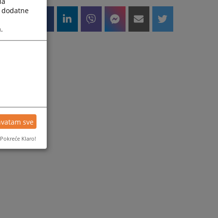
la
a dodatne
.
hvatam sve
Pokreće Klaro!