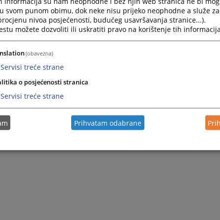
h informacija su nam neophodne i bez njih web stranica ne bi mog
Županijskog suda u Širokom Brijegu, dostavljena je VSTV-u BiH i
i u svom punom obimu, dok neke nisu prijeko neophodne a služe z
 procjenu nivoa posjećenosti, budućeg usavršavanja stranice...).
tu možete dozvoliti ili uskratiti pravo na korištenje tih informacija
nslation
(obavezna)
Servisi treće strane
litika o posjećenosti stranica
Servisi treće strane
tam
Prihvatam odabrane
Pri