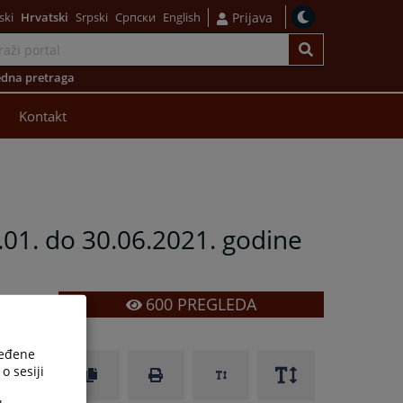
ski
Hrvatski
Srpski
Српски
English
Prijava
dna pretraga
Kontakt
1.01. do 30.06.2021. godine
600
PREGLEDA
ređene
o sesiji