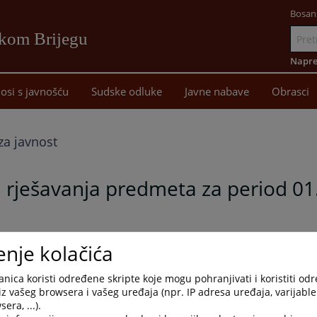
Bosan
okom Brijegu
Idi
na
Napre
sadržaj
osi s javnošću
Sudske odluke
Javne nabave
Obrasci
za javnost
va rješavanja predmeta za period 0
ješavanja predmeta, stručni kolegij suda na sjednici održanoj dana
enje kolačića
u o realizaciji planova rješavanja predmeta za period 01.01.2021.
godišnji plan rješavanja prvostupanjskih predmeta u sudu
nica koristi određene skripte koje mogu pohranjivati i koristiti od
e drugostupanjskih predmeta realiziran je 95,03%. Postotak
iz vašeg browsera i vašeg uređaja (npr. IP adresa uređaja, varijable 
alizacija godišnjeg plana zadovoljavajuća s tim da je jedan od
era, ...).
duže vrijeme na bolovanju. Informacija o provođenju Plana