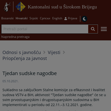
Kantonalni sud u Širokom Brijegu
Bosanski
Hrvatski
Srpski
Српски
English
Prijava
Napredna pretraga
Odnosi s javnošću
Vijesti
Priopćenja za javnost
Tjedan sudske nagodbe
05.10.2021.
Sukladno sa zaključkom Stalne komisije za efikasnost i kvalitet
sudova VSTV-a BiH, aktivnost "Tjedan sudske nagodbe" će se u
svim prvostupanjskim i drugostupanjskim sudovima u BiH
implementirati u periodu od 22.11.–3.12.2021. godine.