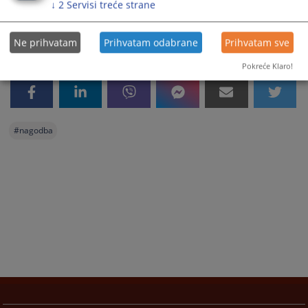
↓
2
Servisi treće strane
Ne prihvatam
Prihvatam odabrane
Prihvatam sve
Pokreće Klaro!
#
nagodba