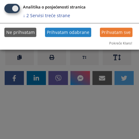
postupak po zahtjevu za izvanredno preispitivanje sudske odluke u
Analitika o posjećenosti stranica
upravnom sporu.
↓
2
Servisi treće strane
Prikazana vijest je na
:
Hrvatski jezik
Ne prihvatam
Prihvatam odabrane
Prihvatam sve
252
PREGLEDA
Pokreće Klaro!