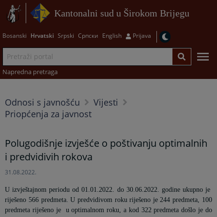
Kantonalni sud u Širokom Brijegu
Bosanski
Hrvatski
Srpski
Српски
English
Prijava
Napredna pretraga
Odnosi s javnošću
Vijesti
Priopćenja za javnost
Polugodišnje izvješće o poštivanju optimalnih
i predvidivih rokova
31.08.2022.
U izvještajnom periodu od 01.01.2022. do 30.06.2022. godine ukupno je
riješeno
566
predmeta. U predvidivom roku riješeno je
244
predmeta, 100
predmeta riješeno je
u optimalnom roku,
a kod
322
predmeta došlo je do