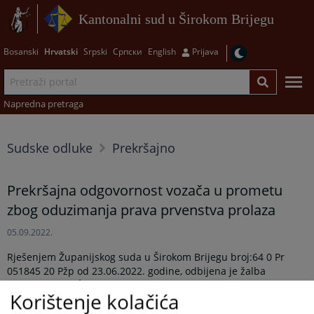
Kantonalni sud u Širokom Brijegu
Bosanski
Hrvatski
Srpski
Српски
English
Prijava
Napredna pretraga
Sudske odluke
Prekršajno
Prekršajna odgovornost vozača u prometu
zbog oduzimanja prava prvenstva prolaza
05.09.2022.
Rješenjem Županijskog suda u Širokom Brijegu broj:64 0 Pr
051845 20 Pžp od 23.06.2022. godine, odbijena je žalba
okrivljenog M. Ć., a potvrđeno Rješenje Općinskog suda u
Korištenje kolačića
Širokom Brijegu broj: 64 0 Pr 051845 19 Pr od 21.07.2020.
godine.