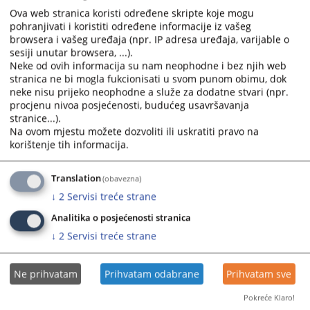
Ova web stranica koristi određene skripte koje mogu
Anonimiziranu odluku Županijskog suda Široki Brijeg možete
pohranjivati i koristiti određene informacije iz vašeg
preuzeti na linku s desne strane.
browsera i vašeg uređaja (npr. IP adresa uređaja, varijable o
sesiji unutar browsera, ...).
Prikazana vijest je na
:
Hrvatski jezik
Neke od ovih informacija su nam neophodne i bez njih web
stranica ne bi mogla fukcionisati u svom punom obimu, dok
Prateći dokumenti
neke nisu prijeko neophodne a služe za dodatne stvari (npr.
procjenu nivoa posjećenosti, budućeg usavršavanja
64 0 Pr 051845 20 Pžp
stranice...).
Na ovom mjestu možete dozvoliti ili uskratiti pravo na
korištenje tih informacija.
1013
PREGLEDA
Translation
(obavezna)
↓
2
Servisi treće strane
Analitika o posjećenosti stranica
↓
2
Servisi treće strane
Ne prihvatam
Prihvatam odabrane
Prihvatam sve
Pokreće Klaro!