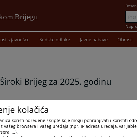
Bosan
okom Brijegu
Idi
na
Napre
sadržaj
osi s javnošću
Sudske odluke
Javne nabave
Obrasci
iroki Brijeg za 2025. godinu
enje kolačića
nica koristi određene skripte koje mogu pohranjivati i koristiti od
iz vašeg browsera i vašeg uređaja (npr. IP adresa uređaja, varijable 
era, ...).