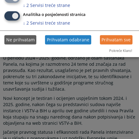
↓
2
Servisi treće strane
izražena uslijed zastoja u njegovom funkcionisanju tokom
prethodnih godina. Kao odgovor na to, VSTV BiH je, u saradnji s
Analitika o posjećenosti stranica
predsjednicima Panel sudova, pokrenuo niz aktivnosti koje su
↓
2
Servisi treće strane
doprinijele boljoj identifikaciji pitanja neujednačenosti pravne
prakse i omogućile kvalitetniji stručni dijalog među sudovima.
Stručni dijalog koji se vodi na ovom nivou daje putokaz u
Ne prihvatam
Prihvatam odabrane
Prihvatam sve
pogledu potrebe za ujednačvanje pravnom okviru koji građane
Bosne i Hercegovine dovode u nejednak pravni položaj.
Pokreće Klaro!
U periodu 2024 - 2025. godine, održano je osam sastanaka
Panela, na kojima je razmotreno 24 teme od značaja za rad
pravosuđa. Kao rezultat, usaglašeno je pet pravnih shvatanja,
pokrenute su tri zakonodavne inicijative, te su identifikovane i
teme koje su uvrštene u godišnje programe stručnog
usavršavanja sudija i tužilaca.
Novi koncept je testiran i ocijenjen uspješnim tokom 2024. i
2025. godine, nakon čega su predstavnici sudova najviše
instance i VSTV-a BiH u aprilu ove godine utvrdili i nova Pravila
koja stupaju na snagu narednog dana nakon potpisivanja i biće
objavljena na web stranici VSTV-a BiH.
Jačanje pravnog statusa i efikasnosti rada Panela intenzivirano
je u skladu s preporukama i uz podršku Evropske unije.