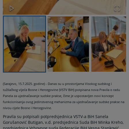
(Sarajevo, 15.7.2025. godine) - Danas su u prostorijama Visokog sudskog i
tužilačkog vijeća Bosne i Hercegovine (VSTV BiH) potpisana nova Pravila o radu
Panela za ujednačavanje sudske prakse, čime je uspostavljen novi koncept
funkcionisanja ovog jedinstvenog mehanizma za ujednačavanje sudske prakse na
nivou cijele Bosne i Hercegovine.
Pravila su potpisali potpredsjednica VSTV-a BiH Sanela
Gorušanović Butigan, v.d. predsjednica Suda BiH Minka Kreho,
predsjednica Vrhovnog suda Federacije BiH Vesna Stanković