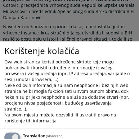
Ćosović, predsjednica Vrhovnog suda Republike Srpske Daniela
Milovanović i predsjednik Apelacionog suda Brčko distrikta BiH
Damjan Kaurinović.
Navedeni mehanizam doprinosi da se, u nedostatku jedne
vrhovne instance, kroz stručni dijalog utvrdi da li sudovi u BiH
različito postupaju u istoj ili sličnoj pravnoj situaciji, te da li se
tako različito postupanje može ujednačiti usvajanjem pravnih
Korištenje kolačića
shvatanja na nivou sudova najviše instance. Javno objavljivanje
ovih shvatanja omogućava građanima i njihovim zastupnicima
Ova web stranica koristi određene skripte koje mogu
korištenje istih prilikom ostvarivanja svojih prava pred sudom,
pohranjivati i koristiti određene informacije iz vašeg
čime mogu osigurati veću pravnu sigurnost i jednakost pred
browsera i vašeg uređaja (npr. IP adresa uređaja, varijable o
zakonom, bez obzira u kom dijelu države žive.
sesiji unutar browsera, ...).
Neke od ovih informacija su nam neophodne i bez njih web
Novi koncept rada Panela predviđa održavanje većeg broja
stranica ne bi mogla fukcionisati u svom punom obimu, dok
sastanaka tokom godine, najmanje po jednog iz oblasti
neke nisu prijeko neophodne a služe za dodatne stvari (npr.
krivičnog, građanskog i upravnog prava. Teme za sastanke
procjenu nivoa posjećenosti, budućeg usavršavanja
dogovaraju se na pripremnom sastanku, koji se održava
stranice...).
početkom svake kalendarske godine u prostorijama VSTV-a BiH.
Na ovom mjestu možete dozvoliti ili uskratiti pravo na
Sastanci Panela se potom organizuju u sudovima najviše
korištenje tih informacija.
instance, čime je napravljen iskorak u odnosu na raniju praksu
kada su se svi sastanci održavali isključivo u VSTV-u BiH.
Translation
(obavezna)
Potreba za efikasnijom regulacijom rada Panela postala je