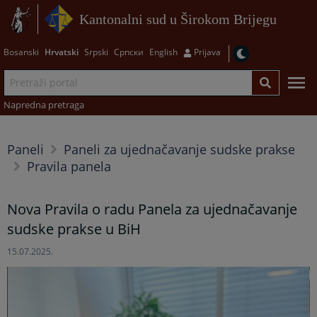
Kantonalni sud u Širokom Brijegu
Bosanski
Hrvatski
Srpski
Српски
English
Prijava
Napredna pretraga
Paneli
Paneli za ujednačavanje sudske prakse
Pravila panela
Nova Pravila o radu Panela za ujednačavanje
sudske prakse u BiH
15.07.2025.