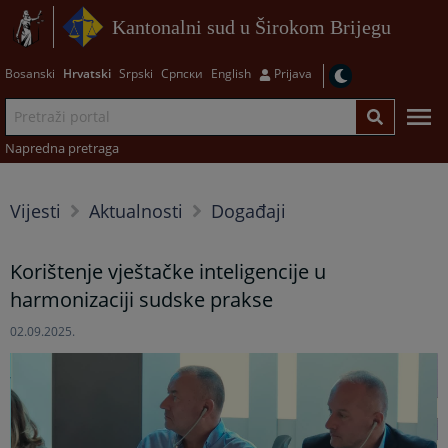
Kantonalni sud u Širokom Brijegu
Bosanski
Hrvatski
Srpski
Српски
English
Prijava
Napredna pretraga
Vijesti
Aktualnosti
Događaji
Korištenje vještačke inteligencije u
harmonizaciji sudske prakse
02.09.2025.