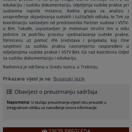
edukaciju i sudsku dokumentaciju, odjeljenja sudske prakse pri
sudovima najviše instance, Radna grupa za analizu i
unapređenje objavljivanja sudskih i tužilačkih odluka, te Tim za
koordinaciju sastavljen od predstavnika Partner sudova i VSTV-
a BiH. Takođe, uspostavljen je motivisan stručni tim u vidu
Jedinice za podršku procesu ujednačavanja sudske prakse,
formiranu uz pomoć IPA sredstava i projekata, koji čine
savjetnici za sudsku praksu ravnomjerno raspoređeni u
odjeljenjima sudske prakse i VSTV BiH, čiji rad koordinira Odjel
za sudsku dokumentaciju i edukaciju.
Radionica je održana u Gradu sunca, u Trebinju.
Prikazana vijest je na
:
Bosanski jezik
Obavijest o preuzimanju sadržaja
Napomena
:
U slučaju preuzimanja vijesti istu preuzeti u
integralnom obliku uz navođenje izvora informacije.
23679
PREGLEDA