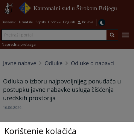
Kantonalni sud u Širokom Brijegu
Bosanski
Hrvatski
Srpski
Српски
English
Prijava
Napredna pretraga
Javne nabave
Odluke
Odluke o nabavci
Odluka o izboru najpovoljnijeg ponuđača u
postupku javne nabavke usluga čišćenja
uredskih prostorija
16.06.2026.
Korištenje kolačića