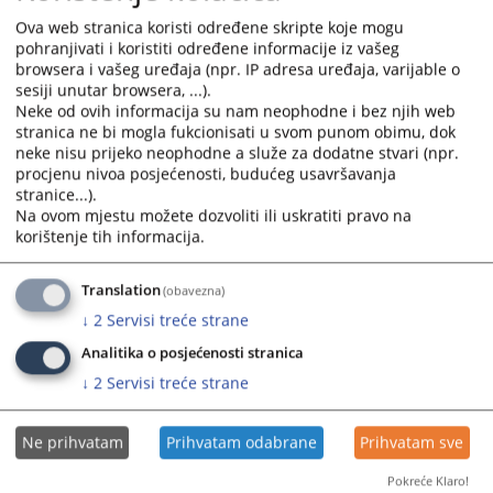
Odluka o izboru najpovoljnijeg ponuđača u postupku javne
Ova web stranica koristi određene skripte koje mogu
nabavke usluga čišćenja uredskih prostorija
pohranjivati i koristiti određene informacije iz vašeg
Dokument možete skinuti u odjeljku prateći dokumenti.
browsera i vašeg uređaja (npr. IP adresa uređaja, varijable o
sesiji unutar browsera, ...).
Neke od ovih informacija su nam neophodne i bez njih web
Prikazana vijest je na
:
Hrvatski jezik
stranica ne bi mogla fukcionisati u svom punom obimu, dok
neke nisu prijeko neophodne a služe za dodatne stvari (npr.
Prateći dokumenti
procjenu nivoa posjećenosti, budućeg usavršavanja
stranice...).
Odluka o izboru najpovoljnijeg ponuđača
Na ovom mjestu možete dozvoliti ili uskratiti pravo na
korištenje tih informacija.
88
PREGLEDA
Translation
(obavezna)
↓
2
Servisi treće strane
Analitika o posjećenosti stranica
↓
2
Servisi treće strane
Ne prihvatam
Prihvatam odabrane
Prihvatam sve
Pokreće Klaro!